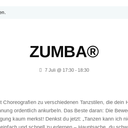
en.
ZUMBA®
7 Juli @ 17:30
-
18:30
nst Choreografien zu verschiedenen Tanzstilen, die dein 
rennung ordentlich ankurbeln. Das Beste daran: Die Bew
gung kaum merkst! Denkst du jetzt: „Tanzen kann ich ni
d einfach und schnell zu erlernen – Hauptsache, du schw