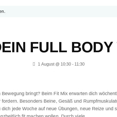
en.
 DEIN FULL BO
1 August @ 10:30
-
11:30
in Bewegung bringt? Beim Fit Mix erwarten dich wöchent
r fordern. Besonders Beine, Gesäß und Rumpfmuskulatur 
u dich jede Woche auf neue Übungen, neue Reize und spür
zheitlich fit machen wollen. Durch viele