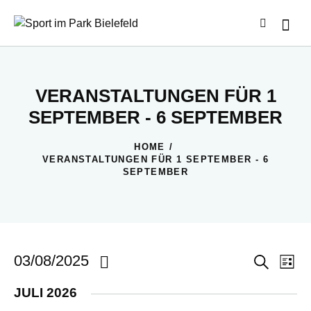
VERANSTALTUNGEN FÜR 1
SEPTEMBER - 6 SEPTEMBER
HOME
VERANSTALTUNGEN FÜR 1 SEPTEMBER - 6
SEPTEMBER
V
V
03/08/2025
S
L
u
E
E
i
D
c
JULI 2026
s
R
R
a
h
t
e