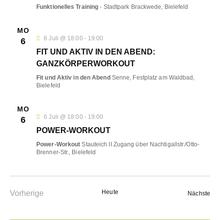
N
U
Funktionelles Training
- Stadtpark Brackwede, Bielefeld
-
N
N
MO
D
A
6 Juli @ 18:00
-
19:00
6
A
V
FIT UND AKTIV IN DEN ABEND:
N
I
GANZKÖRPERWORKOUT
S
G
Fit und Aktiv in den Abend
Senne, Festplatz am Waldbad,
A
Bielefeld
I
T
C
MO
I
H
6 Juli @ 18:00
-
19:00
6
O
T
POWER-WORKOUT
N
E
Power-Workout
Stauteich II Zugang über Nachtigallstr./Otto-
Brenner-Str., Bielefeld
N
,
N
Heute
A
Vorherige
Ver
Nächste
Veranstaltungen
V