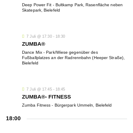
-
N
Deep Power Fit
- Bultkamp Park, Rasenfläche neben
N
Skatepark, Bielefeld
D
A
A
V
N
I
S
G
7 Juli @ 17:30
-
18:30
ZUMBA®
A
I
T
Dance Mix
- Park/Wiese gegenüber des
C
Fußballplatzes an der Radrennbahn (Heeper Straße),
I
H
Bielefeld
O
T
N
E
N
7 Juli @ 17:45
-
18:45
,
ZUMBA®- FITNESS
N
Zumba Fitness
- Bürgerpark Ummeln, Bielefeld
A
V
18:00
I