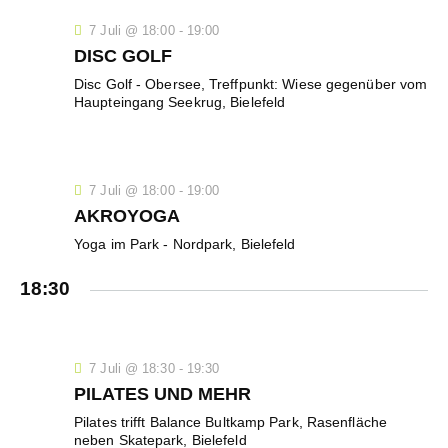
G
A
7 Juli @ 18:00
-
19:00
T
DISC GOLF
I
Disc Golf
- Obersee, Treffpunkt: Wiese gegenüber vom
Haupteingang Seekrug, Bielefeld
O
N
7 Juli @ 18:00
-
19:00
AKROYOGA
Yoga im Park
- Nordpark, Bielefeld
18:30
7 Juli @ 18:30
-
19:30
PILATES UND MEHR
Pilates trifft Balance
Bultkamp Park, Rasenfläche
neben Skatepark, Bielefeld