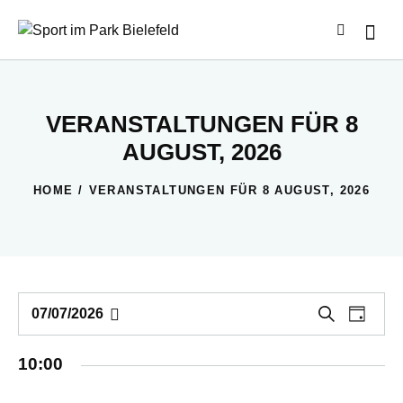
VERANSTALTUNGEN FÜR 8
AUGUST, 2026
HOME
VERANSTALTUNGEN FÜR 8 AUGUST, 2026
V
V
S
07/07/2026
T
u
D
E
E
a
c
a
g
R
R
h
10:00
t
A
e
A
u
N